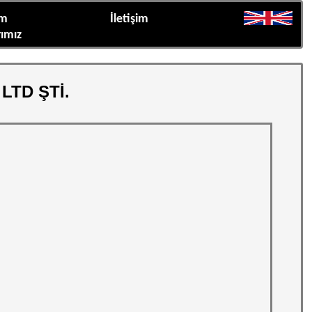
üm
İletişim
rımız
LTD ŞTİ.