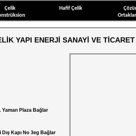
Çelik
Hafif Çelik
Çöz
onstrüksion
Ortakla
LİK YAPI ENERJİ SANAYİ VE TİCARET 
 1 Yaman Plaza Bağlar
yi Dış Kapı No 3eg Bağlar